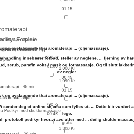
01:15
romaterapi
edikyr Fotpleie
omaterapi - 60 min
k og avslappende thai aromaterapi
...
(oljemassasje).
igrenebehandling
a Pedikyr med lakk
990 Kr
Behandling innebærer fotbad, steller av neglene,
...
fjerning av ha
a pris
ud, scrub, parafin voks / mask og fotmassasje. Og til slutt lakkeri
01:00
2,000 Kr
av negler.
00:45
1,090 Kr
omaterapi - 45 min
01:15
k og avslappende thai aromaterapi
...
(oljemassasje).
atis konsultasjon
790 Kr
Vi sender deg et online skjema som fylles ut.
...
Dette blir vurdert 
a Pedikyr med skuldermassasje
lege.
00:45
ll protokoll pedikyr hvor vi avslutter med
...
deilig skuldermassasj
gratis
1,300 Kr
omaterapi – 30 min