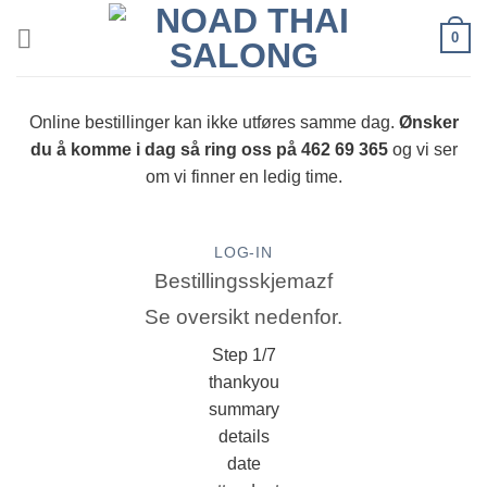
Skip
0
to
content
Online bestillinger kan ikke utføres samme dag.
Ønsker
du å komme i dag så ring oss på 462 69 365
og vi ser
om vi finner en ledig time.
LOG-IN
Bestillingsskjemazf
Se oversikt nedenfor.
Step
1/7
thankyou
summary
details
date