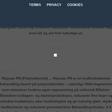
TERMS
PRIVACY
COOKIES
lotero® Revive – Premium hudforyngelse
Eksklusiv skin booster med patentert teknologi som
...
gir dyp
fuktighet, volum og forbedret elastisitet. Resultatene utvikler seg
over tid og ser helt naturlige ut.
6,500 Kr
00:30
juran 4ML
Rejuran PN (Polynukleotid)
...
Rejuran PN er en hudforbedrende
behandling basert på polynukleotider – naturlige DNA-fragmenter
som stimulerer hudens egen regenerering på cellenivå Effekter:
Stimulerer kollagen- og elastinproduksjon, reduserer fine linjer o
orbedrer hudtekstur, øker hudfuktighet og gir naturlig glød, styrk
hudbarrieren og reduserer porerstørrelse Behandlingsforløp: 3-4