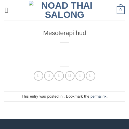
Skip
0
to
content
Mesoterapi hud
This entry was posted in . Bookmark the
permalink
.