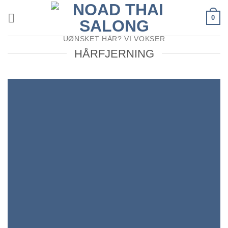
Skip
0
to
content
UØNSKET HÅR? VI VOKSER
HÅRFJERNING