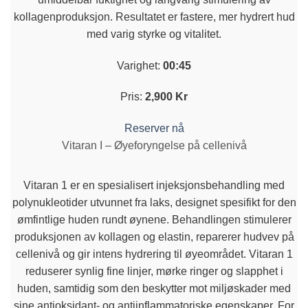
kollagenproduksjon. Resultatet er fastere, mer hydrert hud
med varig styrke og vitalitet.
Varighet:
00:45
Pris:
2,900 Kr
Reserver nå
Vitaran I – Øyeforyngelse på cellenivå
Vitaran 1 er en spesialisert injeksjonsbehandling med
polynukleotider utvunnet fra laks, designet spesifikt for den
ømfintlige huden rundt øynene. Behandlingen stimulerer
produksjonen av kollagen og elastin, reparerer hudvev på
cellenivå og gir intens hydrering til øyeområdet. Vitaran 1
reduserer synlig fine linjer, mørke ringer og slapphet i
huden, samtidig som den beskytter mot miljøskader med
sine antioksidant- og antiinflammatoriske egenskaper. For