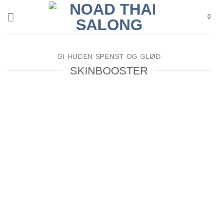
Skip
0
to
content
GI HUDEN SPENST OG GLØD
SKINBOOSTER