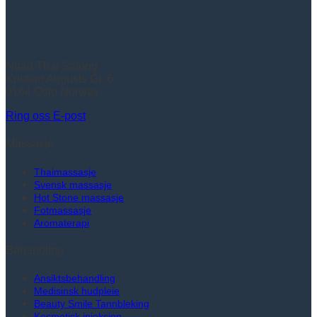
Noad Thai Salong
Kristian Augusts Gt. 6
0164 Oslo Norway
Ring oss
E-post
Massasje
Thaimassasje
Svensk massasje
Hot Stone massasje
Fotmassasje
Aromaterapi
Behandling
Ansiktsbehandling
Medisinsk hudpleie
Beauty Smile Tannbleking
Kosmetisk injeksjon