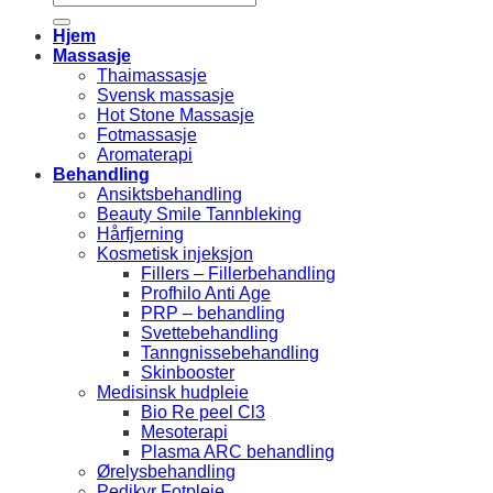
etter:
Hjem
Massasje
Thaimassasje
Svensk massasje
Hot Stone Massasje
Fotmassasje
Aromaterapi
Behandling
Ansiktsbehandling
Beauty Smile Tannbleking
Hårfjerning
Kosmetisk injeksjon
Fillers – Fillerbehandling
Profhilo Anti Age
PRP – behandling
Svettebehandling
Tanngnissebehandling
Skinbooster
Medisinsk hudpleie
Bio Re peel Cl3
Mesoterapi
Plasma ARC behandling
Ørelysbehandling
Pedikyr Fotpleie