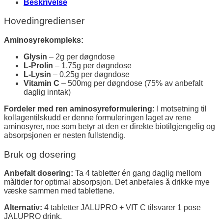
Beskrivelse
Hovedingredienser
Aminosyrekompleks:
Glysin
– 2g per døgndose
L-Prolin
– 1,75g per døgndose
L-Lysin
– 0,25g per døgndose
Vitamin C
– 500mg per døgndose (75% av anbefalt
daglig inntak)
Fordeler med ren aminosyreformulering:
I motsetning til
kollagentilskudd er denne formuleringen laget av rene
aminosyrer, noe som betyr at den er direkte biotilgjengelig og
absorpsjonen er nesten fullstendig.
Bruk og dosering
Anbefalt dosering:
Ta 4 tabletter én gang daglig mellom
måltider for optimal absorpsjon. Det anbefales å drikke mye
væske sammen med tablettene.
Alternativ:
4 tabletter JALUPRO + VIT C tilsvarer 1 pose
JALUPRO drink.