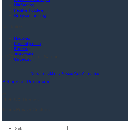
Hårfjerning
Pedikyr Fotpleie
Ørelysbehandling
Nettbutikk
Hudpleie
Personlig pleie
Ernæring
Julekittene
© 2026 | Noad Thai Salong
Gavekort
Nettside utviklet av Fevaag Web Consulting
Betingelser
Personvern
©
2026 UX Themes
Terms
Privacy
Cookies
Søk