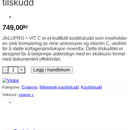
tilskudd
749,00
kr
JALUPRO + VIT C er et kraftfullt kosttilskudd som inneholder
en unik formulering av rene aminosyrer og vitamin C, utviklet
for å støtte kollagenproduksjon innenfra. Dette tilskuddet er
designet for å bekjempe alderstegn med en eksklusiv formel
med dokumentert effektivitet.
JALUPRO + VIT C - Aminosyre- og vitamin C-tilskudd antall
Legg i handlekurv
Kategorier:
Ernæring
,
Målrettede kosttilskudd
,
Kosttilskudd
Stikkord:
vitamin c