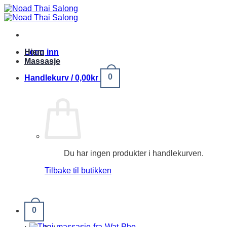
Skip
to
content
Logg inn
Hjem
Massasje
0
Handlekurv /
0,00
kr
Du har ingen produkter i handlekurven.
Tilbake til butikken
0