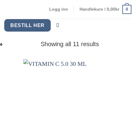
0
Logg inn
Handlekurv /
0,00
kr
BESTILL HER
»
Showing all 11 results