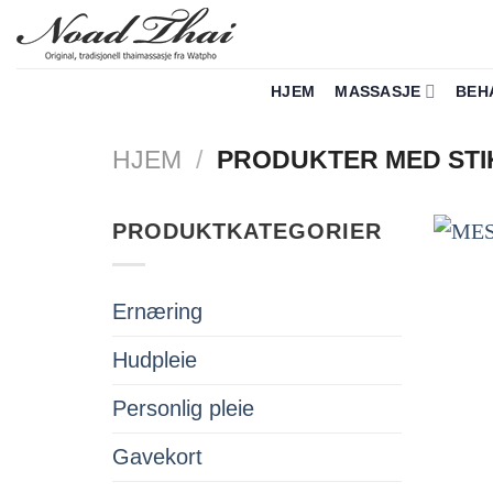
Skip
to
content
HJEM
MASSASJE
BEH
HJEM
/
PRODUKTER MED STI
PRODUKTKATEGORIER
Ernæring
Hudpleie
Personlig pleie
Gavekort