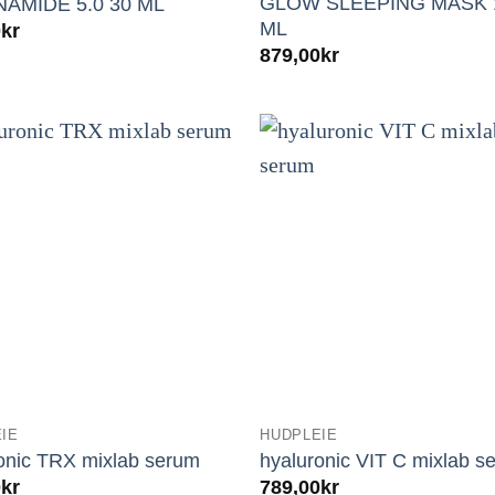
GLOW SLEEPING MASK 
NAMIDE 5.0 30 ML
ML
0
kr
879,00
kr
IE
HUDPLEIE
onic TRX mixlab serum
hyaluronic VIT C mixlab s
0
kr
789,00
kr