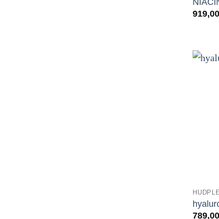
NIACI
919,0
HUDPLE
hyalur
789,0