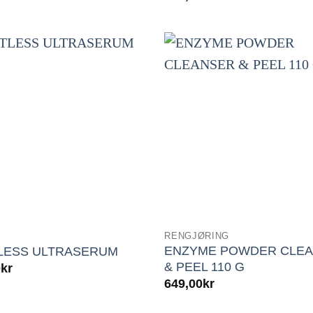
RENGJØRING
ENZYME POWDER CLE
LESS ULTRASERUM
& PEEL 110 G
0
kr
649,00
kr