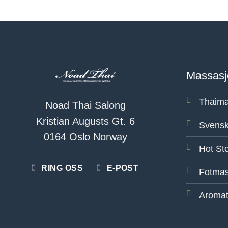
Massasj
Thaima
Noad Thai Salong
Kristian Augusts Gt. 6
Svensk
0164 Oslo Norway
Hot St
RING OSS
E-POST
Fotmas
Aromat