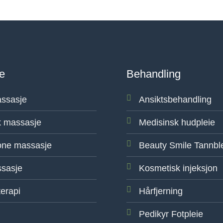
e
Behandling
ssasje
Ansiktsbehandling
 massasje
Medisinsk hudpleie
one massasje
Beauty Smile Tannbl
sasje
Kosmetisk injeksjon
erapi
Hårfjerning
Pedikyr Fotpleie