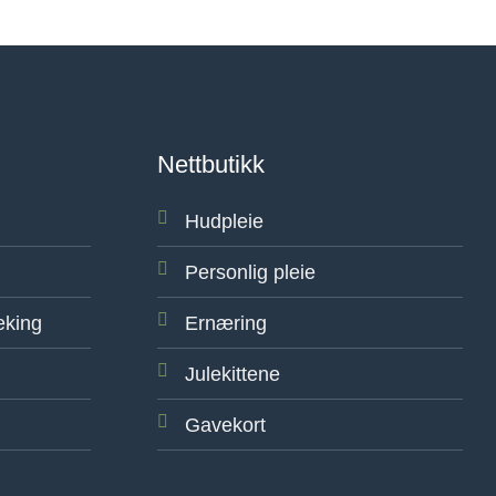
Nettbutikk
Hudpleie
Personlig pleie
eking
Ernæring
Julekittene
Gavekort