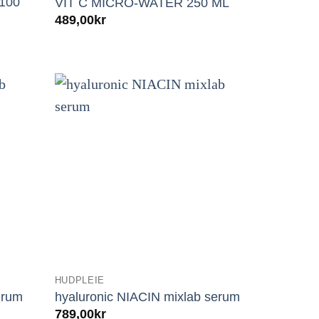
100
VIT C MICRO-WATER 250 ML
489,00
kr
HUDPLEIE
erum
hyaluronic NIACIN mixlab serum
789,00
kr