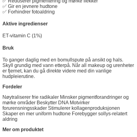
✅ Reduserer pigmentering og mørke flekker
✅ Gir en jevnere hudtone
✅ Forhindrer fotoaldring
Aktive ingredienser
ET-vitamin C (1%)
Bruk
To ganger daglig med en bomullspute på ansikt og hals.
Skyll grundig med vann etterpå. Når all makeup og urenheter
er fjernet, kan du gå direkte videre med din vanlige
hudpleierutine.
Fordeler
Nøytraliserer frie radikaler Minsker pigmentforandringer og
mørke områder Beskytter DNA Motvirker
forurensningsskader Stimulerer kollagenproduksjonen
Skaper en mer uniform hudtone Forebygger sollys-relatert
aldring
Mer om produktet