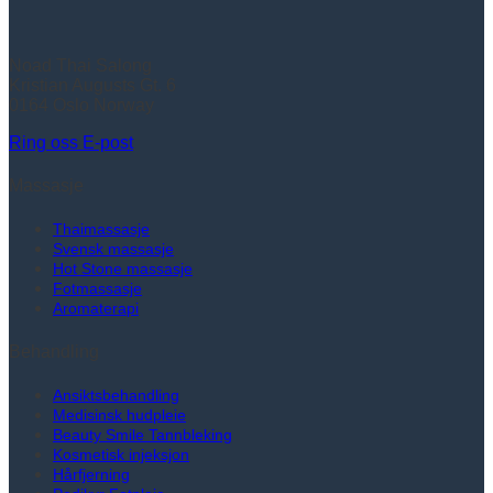
Noad Thai Salong
Kristian Augusts Gt. 6
0164 Oslo Norway
Ring oss
E-post
Massasje
Thaimassasje
Svensk massasje
Hot Stone massasje
Fotmassasje
Aromaterapi
Behandling
Ansiktsbehandling
Medisinsk hudpleie
Beauty Smile Tannbleking
Kosmetisk injeksjon
Hårfjerning