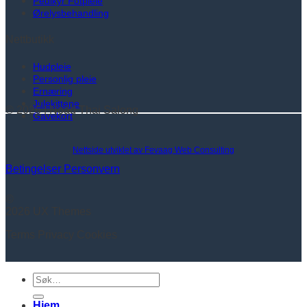
Pedikyr Fotpleie
Ørelysbehandling
Nettbutikk
Hudpleie
Personlig pleie
Ernæring
Julekittene
© 2026 | Noad Thai Salong
Gavekort
Nettside utviklet av Fevaag Web Consulting
Betingelser
Personvern
©
2026 UX Themes
Terms
Privacy
Cookies
Søk
etter:
Hjem