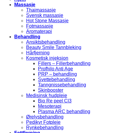
Massasje
Thaimassasje
Svensk massasje
Hot Stone Massasje
Fotmassasje
Aromaterapi
Behandling
Ansiktsbehandling
Beauty Smile Tannbleking
Hårfjerning
Kosmetisk injeksjon
Fillers – Fillerbehandling
Profhilo Anti Age
PRP – behandling
Svettebehandling
Tanngnissebehandling
Skinbooster
Medisinsk hudpleie
Bio Re peel Cl3
Mesoterapi
Plasma ARC behandling
Ørelysbehandling
Pedikyr Fotpleie
Rynkebehandling
Fettfjerning