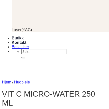
Laser(YAG)
Butikk
Kontakt
Bestill her
Søk
etter:
Hjem
/
Hudpleie
VIT C MICRO-WATER 250
ML