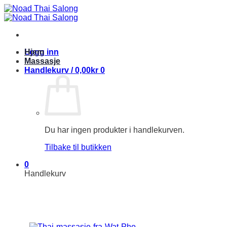
Skip
to
content
Logg inn
Hjem
Massasje
Handlekurv /
0,00
kr
0
Du har ingen produkter i handlekurven.
Tilbake til butikken
0
Handlekurv