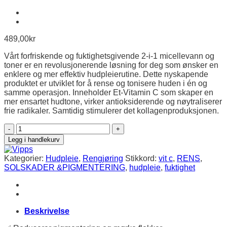
489,00
kr
Vårt forfriskende og fuktighetsgivende 2-i-1 micellevann og
toner er en revolusjonerende løsning for deg som ønsker en
enklere og mer effektiv hudpleierutine. Dette nyskapende
produktet er utviklet for å rense og tonisere huden i én og
samme operasjon. Inneholder Et-Vitamin C som skaper en
mer ensartet hudtone, virker antioksiderende og nøytraliserer
frie radikaler. Samtidig stimulerer det kollagenproduksjonen.
VIT
C
Legg i handlekurv
MICRO-
WATER
Kategorier:
Hudpleie
,
Rengjøring
Stikkord:
vit c
,
RENS
,
250
SOLSKADER &PIGMENTERING
,
hudpleie
,
fuktighet
ML
antall
Beskrivelse