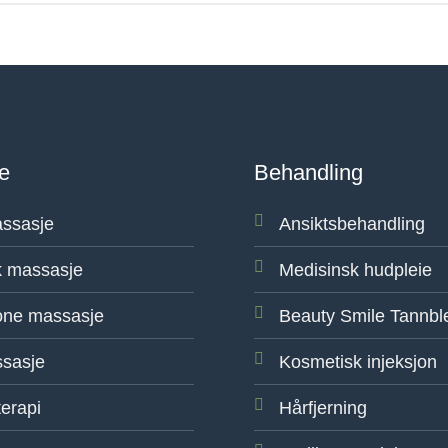
e
Behandling
ssasje
Ansiktsbehandling
 massasje
Medisinsk hudpleie
one massasje
Beauty Smile Tannbl
sasje
Kosmetisk injeksjon
erapi
Hårfjerning