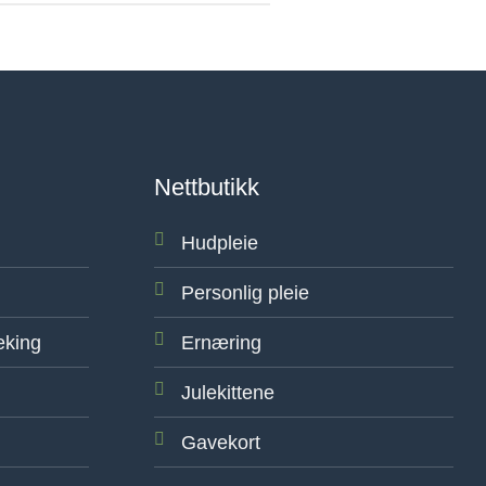
Nettbutikk
Hudpleie
Personlig pleie
eking
Ernæring
Julekittene
Gavekort