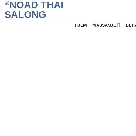
Skip
to
content
HJEM
MASSASJE
BEH