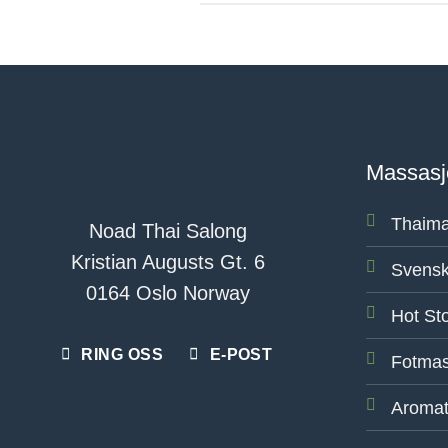
Massasj
Thaima
Noad Thai Salong
Kristian Augusts Gt. 6
Svensk
0164 Oslo Norway
Hot St
RING OSS
E-POST
Fotmas
Aromat