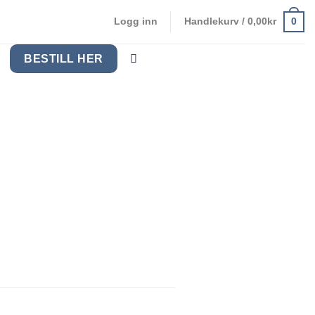
0
Logg inn
Handlekurv /
0,00
kr
BESTILL HER