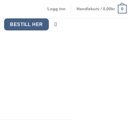
0
Logg inn
Handlekurv /
0,00
kr
BESTILL HER