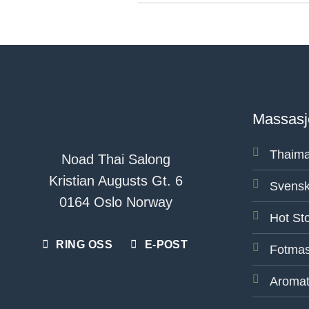
Massasj
Thaima
Noad Thai Salong
Kristian Augusts Gt. 6
Svensk
0164 Oslo Norway
Hot St
RING OSS
E-POST
Fotmas
Aromat