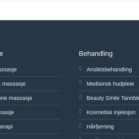
e
Behandling
ssasje
Ansiktsbehandling
 massasje
Medisinsk hudpleie
one massasje
Beauty Smile Tannbl
sasje
Kosmetisk injeksjon
erapi
Hårfjerning