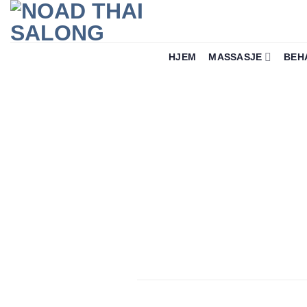
Skip
to
content
HJEM
MASSASJE
BEH